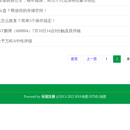
：背叛茜茜公主，晚年孤独，和几十只流浪狗住豪华别墅
脑c盘？释放你的存储空间！
失怎么恢复？简单5个操作搞定！
T鹏博（600804）7月10日14点8分触及跌停板
给予万科A中性评级
首页
上一页
1
2
末
Powered by
乐冠注册
@2013-2022
RSS地图
HTML地图